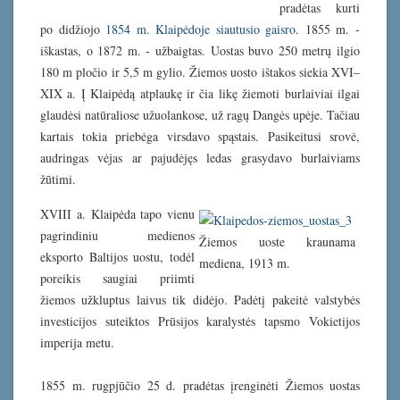
pradėtas kurti
po didžiojo
1854 m. Klaipėdoje siautusio gaisro
. 1855 m. -
iškastas, o 1872 m. - užbaigtas. Uostas buvo 250 metrų ilgio
180 m pločio ir 5,5 m gylio. Žiemos uosto ištakos siekia XVI–
XIX a. Į Klaipėdą atplaukę ir čia likę žiemoti burlaiviai ilgai
glaudėsi natūraliose užuolankose, už ragų Dangės upėje. Tačiau
kartais tokia priebėga virsdavo spąstais. Pasikeitusi srovė,
audringas vėjas ar pajudėjęs ledas grasydavo burlaiviams
žūtimi.
XVIII a. Klaipėda tapo vienu
pagrindiniu medienos
Žiemos uoste kraunama
eksporto Baltijos uostu, todėl
mediena, 1913 m.
poreikis saugiai priimti
žiemos užkluptus laivus tik didėjo. Padėtį pakeitė valstybės
investicijos suteiktos Prūsijos karalystės tapsmo Vokietijos
imperija metu.
1855 m. rugpjūčio 25 d. pradėtas įrenginėti Žiemos uostas