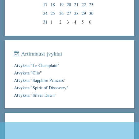
17
18
19
20
21
22
23
24
25
26
27
28
29
30
31
1
2
3
4
5
6
Artimiausi įvykiai
Atvyksta "Le Champlain"
Atvyksta "Clio"
Atvyksta "Sapphire Princess"
Atvyksta "Spirit of Discovery"
Atvyksta "Silver Dawn"