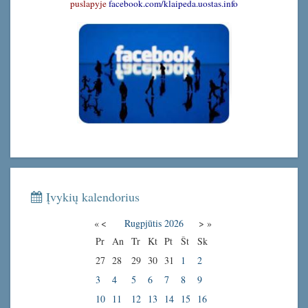
puslapyje
facebook.com/klaipeda.uostas.info
Įvykių kalendorius
«
<
Rugpjūtis
2026
>
»
Pr
An
Tr
Kt
Pt
Št
Sk
27
28
29
30
31
1
2
3
4
5
6
7
8
9
10
11
12
13
14
15
16