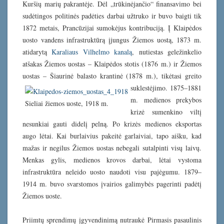
Kuršių marių pakrantėje. Dėl „trūkinėjančio“ finansavimo bei
sudėtingos politinės padėties darbai užtruko ir buvo baigti tik
1872 metais, Prancūzijai sumokėjus kontribuciją. Į Klaipėdos
uosto vandens infrastruktūrą įjungus Žiemos uostą, 1873 m.
atidarytą
Karaliaus Vilhelmo kanalą
, nutiestas geležinkelio
atšakas Žiemos uostas – Klaipėdos stotis (1876 m.) ir Žiemos
uostas – Šiaurinė balasto krantinė (1878 m.), tikėtasi greito
suklestėjimo. 1875–1881
m. medienos prekybos
Sieliai žiemos uoste, 1918 m.
krizė sumenkino viltį
nesunkiai gauti didelį pelną. Po krizės medienos eksportas
augo lėtai. Kai burlaivius pakeitė garlaiviai, tapo aišku, kad
mažas ir negilus Žiemos uostas nebegali sutalpinti visų laivų.
Menkas gylis, medienos krovos darbai, lėtai vystoma
infrastruktūra neleido uosto naudoti visu pajėgumu. 1879–
1914 m. buvo svarstomos įvairios galimybės pagerinti padėtį
Žiemos uoste.
Priimtų sprendimų įgyvendinimą nutraukė Pirmasis pasaulinis