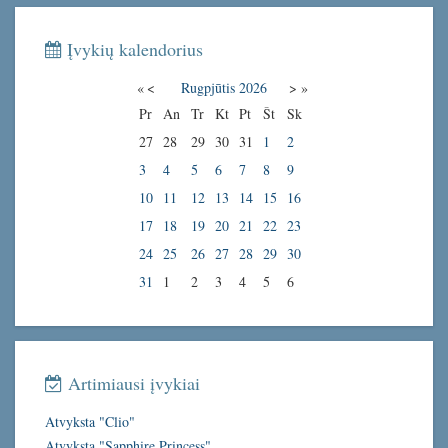
Įvykių kalendorius
«
<
Rugpjūtis
2026
>
»
Pr
An
Tr
Kt
Pt
Št
Sk
27
28
29
30
31
1
2
3
4
5
6
7
8
9
10
11
12
13
14
15
16
17
18
19
20
21
22
23
24
25
26
27
28
29
30
31
1
2
3
4
5
6
Artimiausi įvykiai
Atvyksta "Clio"
Atvyksta "Sapphire Princess"