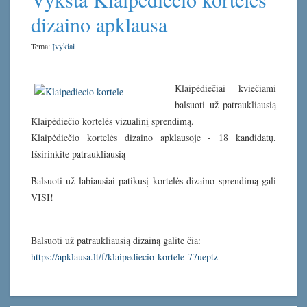
dizaino apklausa
Tema:
Įvykiai
Klaipėdiečiai kviečiami
balsuoti už patraukliausią
Klaipėdiečio kortelės vizualinį sprendimą.
Klaipėdiečio kortelės dizaino apklausoje - 18 kandidatų.
Išsirinkite patraukliausią
Balsuoti už labiausiai patikusį kortelės dizaino sprendimą gali
VISI!
Balsuoti už patraukliausią dizainą galite čia:
https://apklausa.lt/f/klaipediecio-kortele-77ueptz