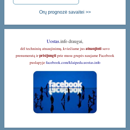
Orų prognozė savaitei >>
Uostas
.info draugai,
atnaujinti
dėl techninių atnaujinimų, kviečiame jus
savo
prisijungti
prenumeratą ir
prie musu grupės naujame Facebook
puslapyje
facebook.com/klaipeda.uostas.info