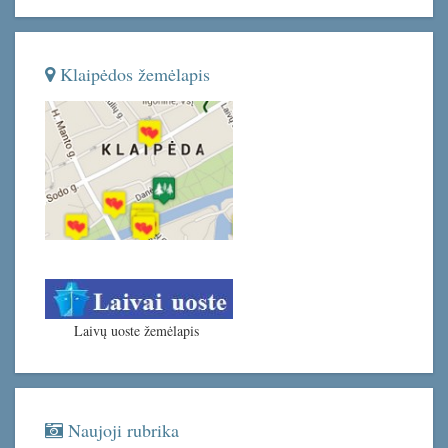
Klaipėdos žemėlapis
Laivų uoste žemėlapis
Naujoji rubrika