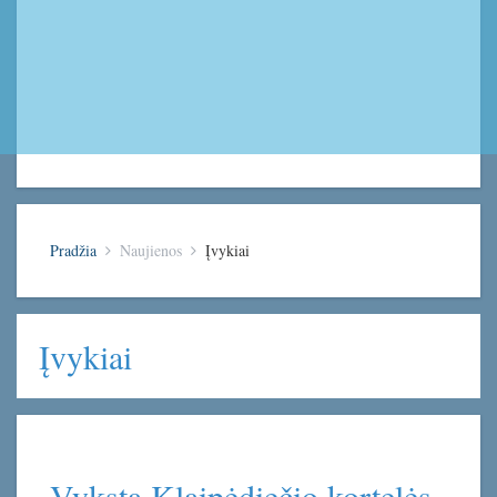
Pradžia
Naujienos
Įvykiai
Įvykiai
Vyksta Klaipėdiečio kortelės