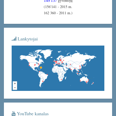
gyventojų
149'157
(156'141 - 2015 m.
162 360 - 2011 m.)
Lankytojai
YouTube kanalas