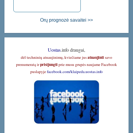
Orų prognozė savaitei >>
Uostas
.info draugai,
atnaujinti
dėl techninių atnaujinimų, kviečiame jus
savo
prisijungti
prenumeratą ir
prie musu grupės naujame Facebook
puslapyje
facebook.com/klaipeda.uostas.info