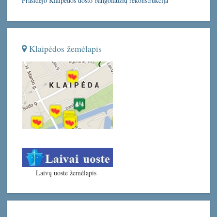
Prasidėjo Klaipėdos uosto bangolaužių rekonstrukcija
Klaipėdos žemėlapis
Laivų uoste žemėlapis