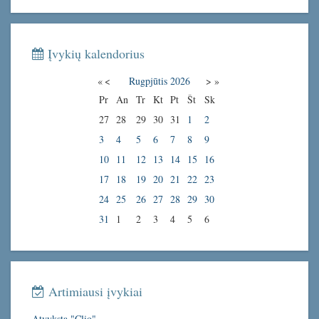
Įvykių kalendorius
«
<
Rugpjūtis
2026
>
»
Pr
An
Tr
Kt
Pt
Št
Sk
27
28
29
30
31
1
2
3
4
5
6
7
8
9
10
11
12
13
14
15
16
17
18
19
20
21
22
23
24
25
26
27
28
29
30
31
1
2
3
4
5
6
Artimiausi įvykiai
Atvyksta "Clio"