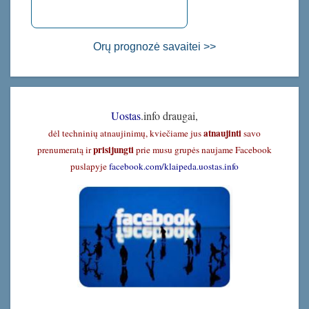
Orų prognozė savaitei >>
Uostas
.info draugai,
atnaujinti
dėl techninių atnaujinimų, kviečiame jus
savo
prisijungti
prenumeratą ir
prie musu grupės naujame Facebook
puslapyje
facebook.com/klaipeda.uostas.info