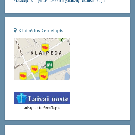
Prasidėjo Klaipėdos uosto bangolaužių rekonstrukcija
Klaipėdos žemėlapis
Laivų uoste žemėlapis