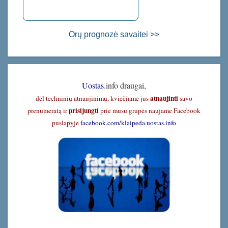
Orų prognozė savaitei >>
Uostas
.info draugai,
atnaujinti
dėl techninių atnaujinimų, kviečiame jus
savo
prisijungti
prenumeratą ir
prie musu grupės naujame Facebook
puslapyje
facebook.com/klaipeda.uostas.info