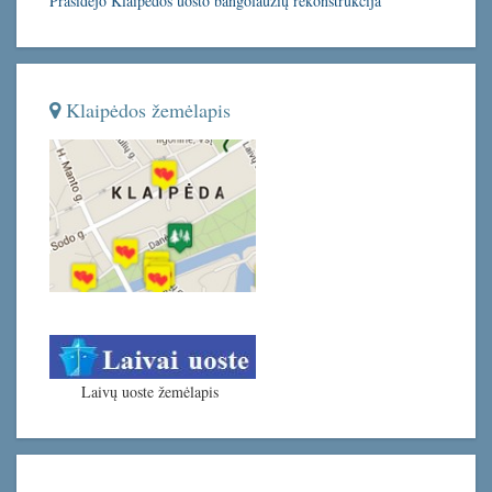
Prasidėjo Klaipėdos uosto bangolaužių rekonstrukcija
Klaipėdos žemėlapis
Laivų uoste žemėlapis