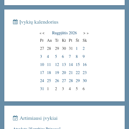
Įvykių kalendorius
«
<
Rugpjūtis
2026
>
»
Pr
An
Tr
Kt
Pt
Št
Sk
27
28
29
30
31
1
2
3
4
5
6
7
8
9
10
11
12
13
14
15
16
17
18
19
20
21
22
23
24
25
26
27
28
29
30
31
1
2
3
4
5
6
Artimiausi įvykiai
Atvyksta "Sapphire Princess"