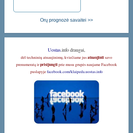
Orų prognozė savaitei >>
Uostas
.info draugai,
atnaujinti
dėl techninių atnaujinimų, kviečiame jus
savo
prisijungti
prenumeratą ir
prie musu grupės naujame Facebook
puslapyje
facebook.com/klaipeda.uostas.info