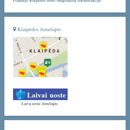
Prasidėjo Klaipėdos uosto bangolaužių rekonstrukcija
Klaipėdos žemėlapis
Laivų uoste žemėlapis