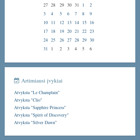
27
28
29
30
31
1
2
3
4
5
6
7
8
9
10
11
12
13
14
15
16
17
18
19
20
21
22
23
24
25
26
27
28
29
30
31
1
2
3
4
5
6
Artimiausi įvykiai
Atvyksta "Le Champlain"
Atvyksta "Clio"
Atvyksta "Sapphire Princess"
Atvyksta "Spirit of Discovery"
Atvyksta "Silver Dawn"