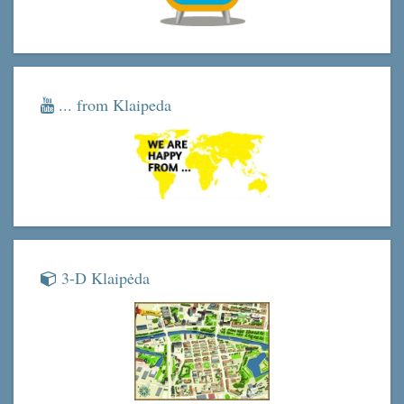
... from Klaipeda
3-D Klaipėda