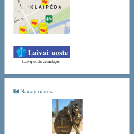
Laivų uoste žemėlapis
Naujoji rubrika