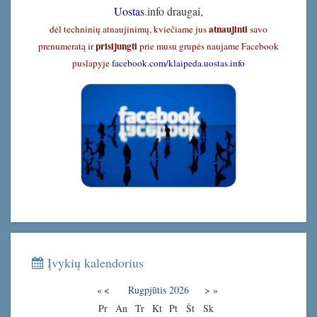
Uostas
.info draugai,
atnaujinti
dėl techninių atnaujinimų, kviečiame jus
savo
prisijungti
prenumeratą ir
prie musu grupės naujame Facebook
puslapyje
facebook.com/klaipeda.uostas.info
Įvykių kalendorius
«
<
Rugpjūtis
2026
>
»
Pr
An
Tr
Kt
Pt
Št
Sk