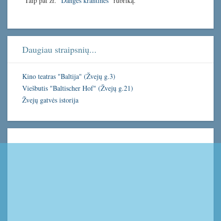
Taip pat žr.
"Dangės krantinės"
rubriką.
Daugiau straipsnių...
Kino teatras "Baltija" (Žvejų g.3)
Viešbutis "Baltischer Hof" (Žvejų g.21)
Žvejų gatvės istorija