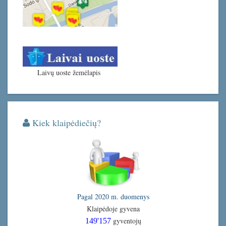
Laivų uoste žemėlapis
Kiek klaipėdiečių?
Pagal 2020 m. duomenys
Klaipėdoje gyvena
gyventojų
149'157