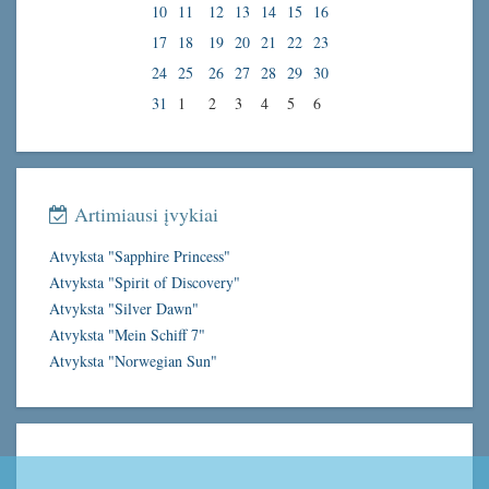
10
11
12
13
14
15
16
17
18
19
20
21
22
23
24
25
26
27
28
29
30
31
1
2
3
4
5
6
Artimiausi įvykiai
Atvyksta "Sapphire Princess"
Atvyksta "Spirit of Discovery"
Atvyksta "Silver Dawn"
Atvyksta "Mein Schiff 7"
Atvyksta "Norwegian Sun"