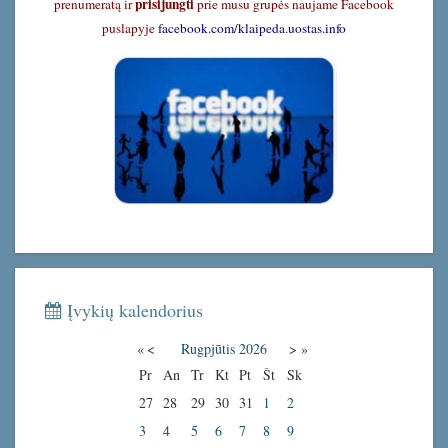
prisijungti
prenumeratą ir
prie musu grupės naujame Facebook
puslapyje
facebook.com/klaipeda.uostas.info
Įvykių kalendorius
«
<
Rugpjūtis
2026
>
»
Pr
An
Tr
Kt
Pt
Št
Sk
27
28
29
30
31
1
2
3
4
5
6
7
8
9