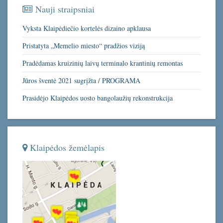
Nauji straipsniai
Vyksta Klaipėdiečio kortelės dizaino apklausa
Pristatyta „Memelio miesto“ pradžios viziją
Pradėdamas kruizinių laivų terminalo krantinių remontas
Jūros šventė 2021 sugrįžta / PROGRAMA
Prasidėjo Klaipėdos uosto bangolaužių rekonstrukcija
Klaipėdos žemėlapis