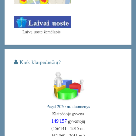
Laivų uoste žemėlapis
Kiek klaipėdiečių?
Pagal 2020 m. duomenys
Klaipėdoje gyvena
gyventojų
149'157
(156'141 - 2015 m.
162 360 - 2011 m.)