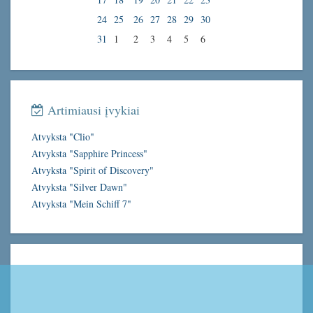
24
25
26
27
28
29
30
31
1
2
3
4
5
6
Artimiausi įvykiai
Atvyksta "Clio"
Atvyksta "Sapphire Princess"
Atvyksta "Spirit of Discovery"
Atvyksta "Silver Dawn"
Atvyksta "Mein Schiff 7"