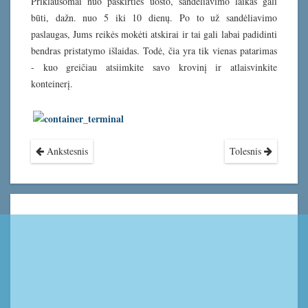
Priklausomai nuo paskirties uosto, sandėliavimo laikas gali
būti, dažn. nuo 5 iki 10 dienų. Po to už sandėliavimo
paslaugas, Jums reikės mokėti atskirai ir tai gali labai padidinti
bendras pristatymo išlaidas. Todė, čia yra tik vienas patarimas
- kuo greičiau atsiimkite savo krovinį ir atlaisvinkite
konteinerį.
Ankstesnis
Tolesnis