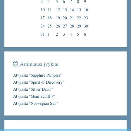
3
4
5
6
7
8
9
10
11
12
13
14
15
16
17
18
19
20
21
22
23
24
25
26
27
28
29
30
31
1
2
3
4
5
6
Artimiausi įvykiai
Atvyksta "Sapphire Princess"
Atvyksta "Spirit of Discovery"
Atvyksta "Silver Dawn"
Atvyksta "Mein Schiff 7"
Atvyksta "Norwegian Sun"