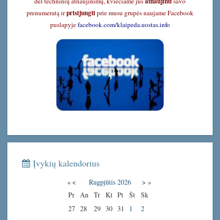
atnaujinti
dėl techninių atnaujinimų, kviečiame jus
savo
prisijungti
prenumeratą ir
prie musu grupės naujame Facebook
puslapyje
facebook.com/klaipeda.uostas.info
Įvykių kalendorius
«
<
Rugpjūtis
2026
>
»
Pr
An
Tr
Kt
Pt
Št
Sk
27
28
29
30
31
1
2