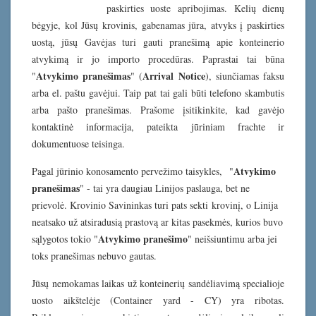
paskirties uoste apribojimas. Kelių dienų
bėgyje, kol Jūsų krovinis, gabenamas jūra, atvyks į paskirties
uostą, jūsų Gavėjas turi gauti pranešimą apie konteinerio
atvykimą ir jo importo procedūras. Paprastai tai būna
Atvykimo pranešimas
Arrival Notice
"
" (
), siunčiamas faksu
arba el. paštu gavėjui. Taip pat tai gali būti telefono skambutis
arba pašto pranešimas. Prašome įsitikinkite, kad gavėjo
kontaktinė informacija, pateikta jūriniam frachte ir
dokumentuose teisinga.
Atvykimo
Pagal jūrinio konosamento pervežimo taisykles, "
pranešimas
" - tai yra daugiau Linijos paslauga, bet ne
prievolė. Krovinio Savininkas turi pats sekti krovinį, o Linija
neatsako už atsiradusią prastovą ar kitas pasekmės, kurios buvo
Atvykimo pranešimo
sąlygotos tokio "
" neišsiuntimu arba jei
toks pranešimas nebuvo gautas.
Jūsų nemokamas laikas už konteinerių sandėliavimą specialioje
uosto aikštelėje (Container yard - CY) yra ribotas.