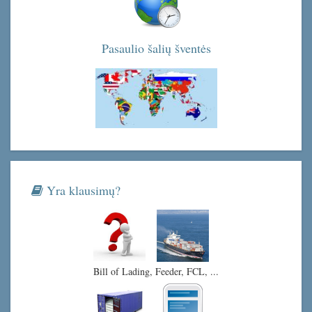
Pasaulio šalių šventės
Yra klausimų?
Bill of Lading, Feeder, FCL, ...